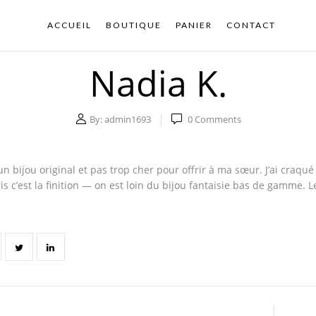
ACCUEIL
BOUTIQUE
PANIER
CONTACT
Nadia K.
By:
admin1693
0
Comments
un bijou original et pas trop cher pour offrir à ma sœur. J’ai craqué 
is c’est la finition — on est loin du bijou fantaisie bas de gamme. L